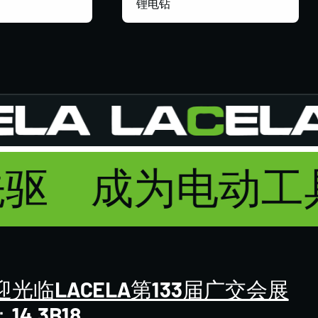
锂电钻
先驱
成为电动
迎光临LACELA第133届广交会展
14.3B18