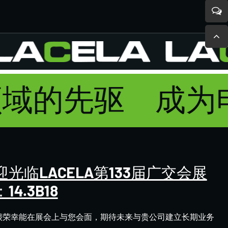
领域的先驱
成为
迎光临LACELA第133届广交会展
14.3B18
很荣幸能在展会上与您会面，期待未来与贵公司建立长期业务