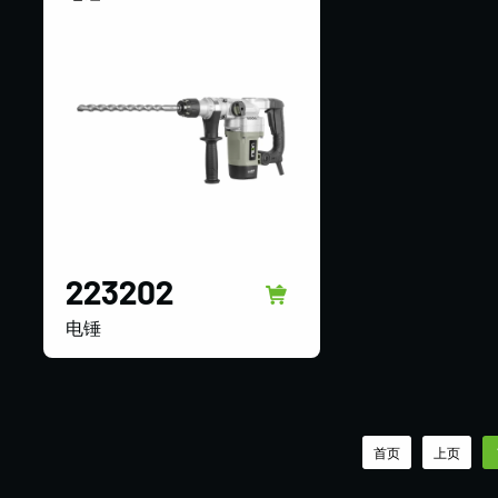
223202
电锤
首页
上页