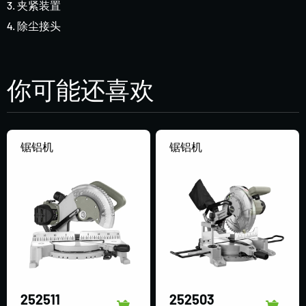
3. 夹紧装置
4. 除尘接头
你可能还喜欢
锯铝机
锯铝机
252511
252503