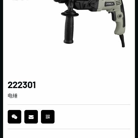
222301
电锤